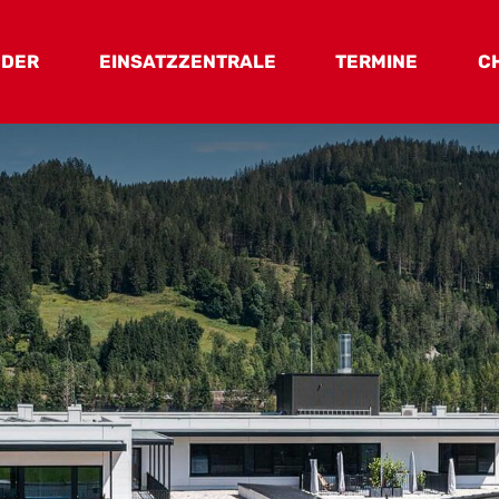
EDER
EINSATZZENTRALE
TERMINE
C
uerwehrrat
Haus & Ausstattung
onäre
Fahrzeuge
 Mitglieder
ktive Mitglieder
wehrjugend