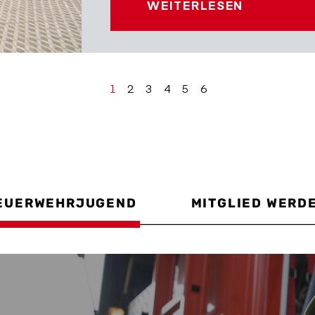
WEITERLESEN
1
2
3
4
5
6
EUERWEHRJUGEND
MITGLIED WERD