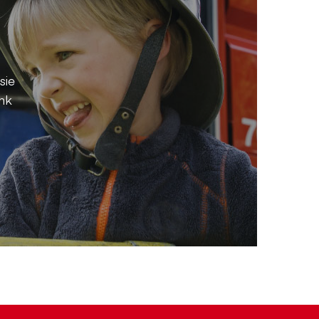
sie
nk