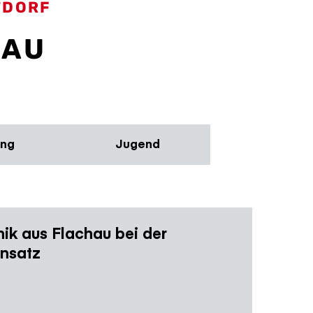
TDORF
HAU
ung
Jugend
ik aus Flachau bei der
insatz