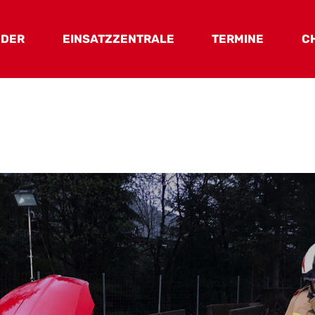
EDER
EINSATZZENTRALE
TERMINE
C
uerwehrrat
Haus & Ausstattung
onäre
Fahrzeuge
 Mitglieder
ktive Mitglieder
wehrjugend