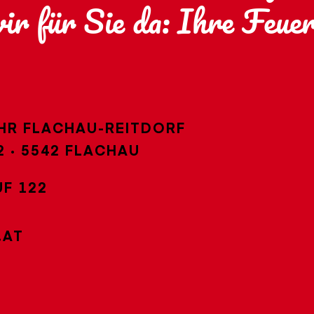
wir für Sie da: Ihre Feue
HR FLACHAU-REITDORF
·
5542 FLACHAU
F 122
.AT