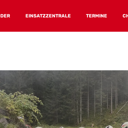
EDER
EINSATZZENTRALE
TERMINE
C
uerwehrrat
Haus & Ausstattung
onäre
Fahrzeuge
 Mitglieder
ktive Mitglieder
wehrjugend